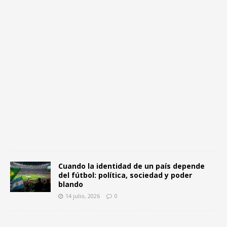
l
1
4
j
u
l
i
o
,
2
0
2
6
0
Cuando la identidad de un país depende
del fútbol: política, sociedad y poder
blando
14 julio, 2026
0