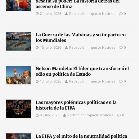
desafía su poder? La historia detrás del
ascenso de China
21 julio, 2026
Redacción Impacto Noticias
0
La Guerra de las Malvinas y su impacto en
los Mundiales
15 julio, 2026
Redacción Impacto Noticias
0
Nelson Mandela: El líder que transformó el
odio en política de Estado
13 julio, 2026
Redacción Impacto Noticias
0
Las mayores polémicas políticas en la
historia de la FIFA
9 julio, 2026
Redacción Impacto Noticias
0
La FIFA y el mito de la neutralidad política