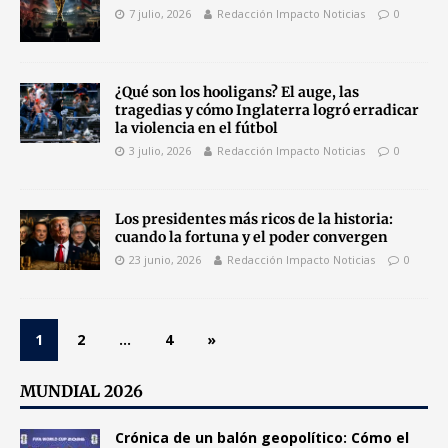
7 julio, 2026
Redacción Impacto Noticias
0
¿Qué son los hooligans? El auge, las
tragedias y cómo Inglaterra logró erradicar
la violencia en el fútbol
3 julio, 2026
Redacción Impacto Noticias
0
Los presidentes más ricos de la historia:
cuando la fortuna y el poder convergen
23 junio, 2026
Redacción Impacto Noticias
0
1
2
…
4
»
MUNDIAL 2026
Crónica de un balón geopolítico: Cómo el