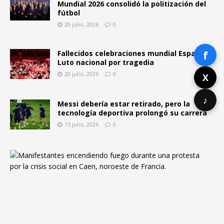
Mundial 2026 consolidó la politización del
fútbol
20 julio, 2026
0
f
Fallecidos celebraciones mundial España:
Luto nacional por tragedia
20 julio, 2026
0
X
♪
Messi debería estar retirado, pero la
tecnología deportiva prolongó su carrera
15 julio, 2026
0
F
r
a
n
c
i
a
y