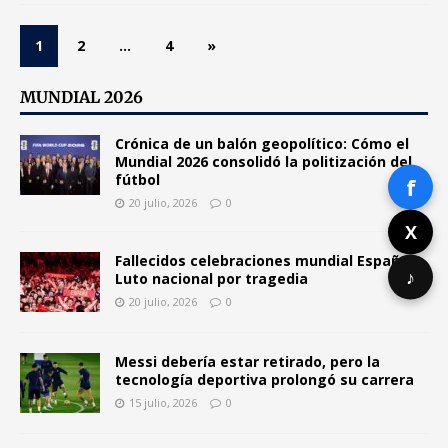
1
2
…
4
»
MUNDIAL 2026
Crónica de un balón geopolítico: Cómo el
Mundial 2026 consolidó la politización del
fútbol
f
20 julio, 2026
0
X
Fallecidos celebraciones mundial España:
♪
Luto nacional por tragedia
20 julio, 2026
0
Messi debería estar retirado, pero la
tecnología deportiva prolongó su carrera
15 julio, 2026
0