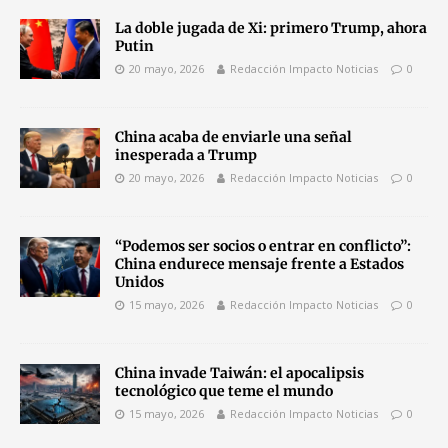
La doble jugada de Xi: primero Trump, ahora
Putin
20 mayo, 2026
Redacción Impacto Noticias
0
China acaba de enviarle una señal
inesperada a Trump
20 mayo, 2026
Redacción Impacto Noticias
0
“Podemos ser socios o entrar en conflicto”:
China endurece mensaje frente a Estados
Unidos
15 mayo, 2026
Redacción Impacto Noticias
0
China invade Taiwán: el apocalipsis
tecnológico que teme el mundo
15 mayo, 2026
Redacción Impacto Noticias
0