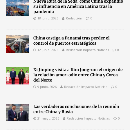
Nueva Ruta de la Seda: cómo China expandió
su influencia en América Latina tras la
pandemia
18 junio, 2026
Redacción
0
China castiga a Panamá tras perder el
control de puertos estratégicos
12 junio, 2026
Redacción Impacto Noticias
0
Xi Jinping visita a Kim Jong-un: el origen de
la relación amor-odio entre China y Corea
del Norte
9 junio, 2026
Redacción Impacto Noticias
0
Las verdaderas conclusiones de la reunión
entre China y Rusia
21 mayo, 2026
Redacción Impacto Noticias
0