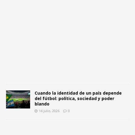
1
4
j
u
l
i
o
,
2
0
2
6
0
Cuando la identidad de un país depende
del fútbol: política, sociedad y poder
blando
14 julio, 2026
0