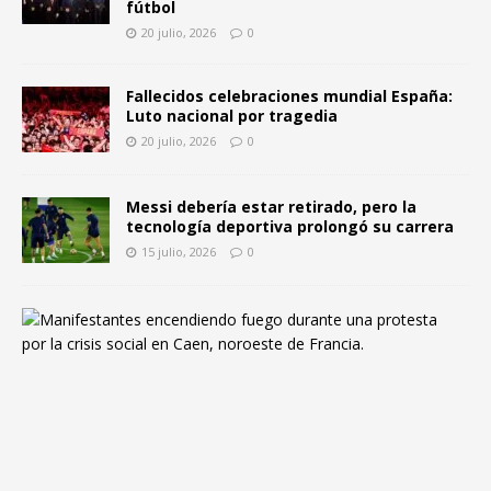
fútbol
20 julio, 2026
0
Fallecidos celebraciones mundial España:
Luto nacional por tragedia
20 julio, 2026
0
Messi debería estar retirado, pero la
tecnología deportiva prolongó su carrera
15 julio, 2026
0
F
r
a
n
c
i
a
y
l