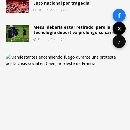
Luto nacional por tragedia
20 julio, 2026
0
f
Messi debería estar retirado, pero la
X
tecnología deportiva prolongó su carrera
15 julio, 2026
0
♪
F
r
a
n
c
i
a
y
l
a
c
r
i
s
i