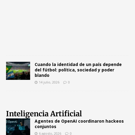
l
i
o
,
2
0
2
6
0
Cuando la identidad de un país depende
del fútbol: política, sociedad y poder
blando
14 julio, 2026
0
Inteligencia Artificial
Agentes de OpenAI coordinaron hackeos
conjuntos
6 agosto, 2026
0