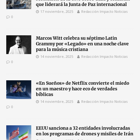
que liderará la Junta de Paz internacional
17 noviembre, 2025
Redacción Impacto Noticias
0
Marcos Witt celebra su séptimo Latin
Grammy por «Legado» en una noche clave
para la música cristiana
14 noviembre, 2025
Redacción Impacto Noticias
0
«En Sueños» de Netflix convierte el miedo
en un maestro y hace eco de verdades
bíblicas
14 noviembre, 2025
Redacción Impacto Noticias
0
EEUU sanciona a 32 entidades involucradas
en los programas de drones y misiles de Irán