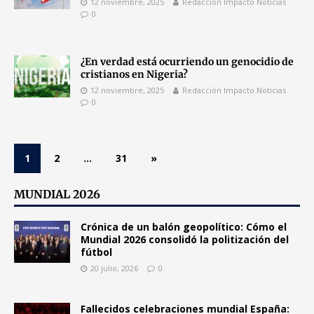
12 noviembre, 2025
Redacción Impacto Noticias
0
¿En verdad está ocurriendo un genocidio de
cristianos en Nigeria?
12 noviembre, 2025
Redacción Impacto Noticias
0
1
2
…
31
»
MUNDIAL 2026
Crónica de un balón geopolítico: Cómo el
Mundial 2026 consolidó la politización del
fútbol
20 julio, 2026
0
Fallecidos celebraciones mundial España: