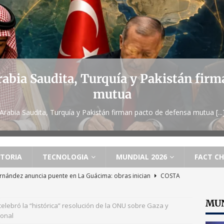
rabia Saudita, Turquía y Pakistán firm
mutua
Arabia Saudita, Turquía y Pakistán firman pacto de defensa mutua
[...
STORIA
TECNOLOGIA
MUNDIAL 2026
FACT C
rnández anuncia puente en La Guácima: obras inician
COSTA
MUN
elebró la “histórica” resolución de la ONU sobre Gaza y
z sobre marcha judicial: «Una muestra de que Costa Rica es una
ional