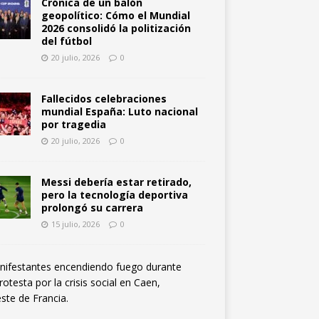
Crónica de un balón
geopolítico: Cómo el Mundial
2026 consolidó la politización
del fútbol
20 julio, 2026
0
Fallecidos celebraciones
mundial España: Luto nacional
por tragedia
20 julio, 2026
0
Messi debería estar retirado,
pero la tecnología deportiva
prolongó su carrera
15 julio, 2026
0
F
r
a
n
c