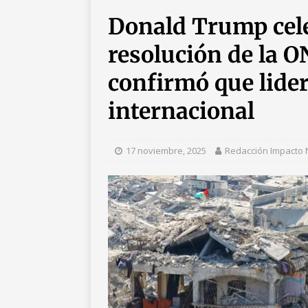
democracia viva»
COSTA
Donald Trump cele
[ 6 agosto, 2026 ]
Gobierno
resolución de la 
fiscal
FACT CHECK
[ 6 agosto, 2026 ]
Abelardo
confirmó que lider
de la ‘Patria Milagro’
AME
internacional
[ 7 agosto, 2026 ]
Pacto es
defensa mutua
MEDIO O
17 noviembre, 2025
Redacción Impacto N