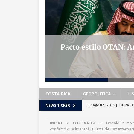
 la ‘Patria
Pacto estilo OTAN: A
COSTA RICA
GEOPOLITICA
HI
[ 7 agosto, 2026 ]
Laura Fe
NEWS TICKER
RICA
INICIO
COSTA RICA
Donald Trump c
[ 7 agosto, 2026 ]
Fernánde
confirmó que liderará la Junta de Paz internac