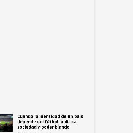
o
c
i
a
l
1
4
j
u
l
i
o
,
2
0
2
6
0
Cuando la identidad de un país
depende del fútbol: política,
sociedad y poder blando