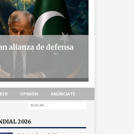
an alianza de defensa
]
HECK
OPINIÓN
ANÚNCIATE
DIAL 2026