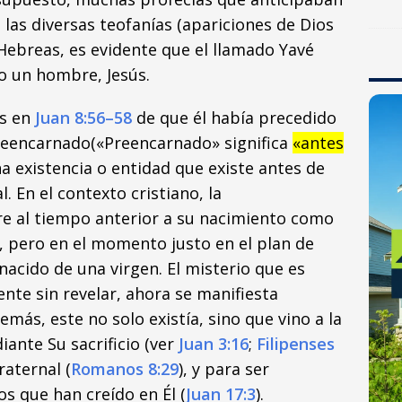
e las diversas teofanías (apariciones de Dios
 Hebreas, es evidente que el llamado Yavé
o un hombre, Jesús.
ús en
Juan 8:56–58
de que él había precedido
preencarnado(«Preencarnado» significa
«antes
una existencia o entidad que existe antes de
. En el contexto cristiano, la
ere al tiempo anterior a su nacimiento como
, pero en el momento justo en el plan de
 nacido de una virgen. El misterio que es
nte sin revelar, ahora se manifiesta
emás, este no solo existía, sino que vino a la
ante Su sacrificio (ver
Juan 3:16
;
Filipenses
raternal (
Romanos 8:29
), y para ser
s que han creído en Él (
Juan 17:3
).