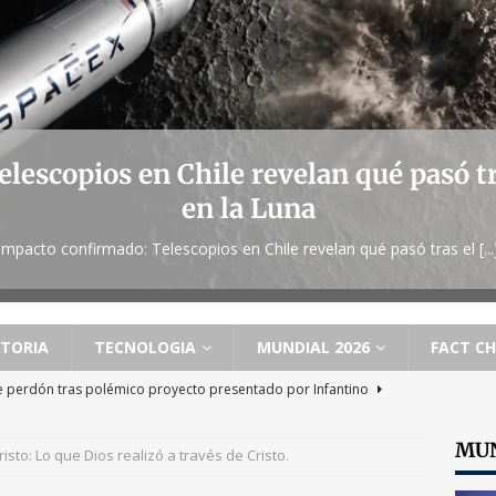
lescopios en Chile revelan qué pasó t
en la Luna
Impacto confirmado: Telescopios en Chile revelan qué pasó tras el
[...
STORIA
TECNOLOGIA
MUNDIAL 2026
FACT C
e perdón tras polémico proyecto presentado por Infantino
MUN
risto: Lo que Dios realizó a través de Cristo.
del petróleo suben ante tensiones en el Estrecho de Ormuz y el