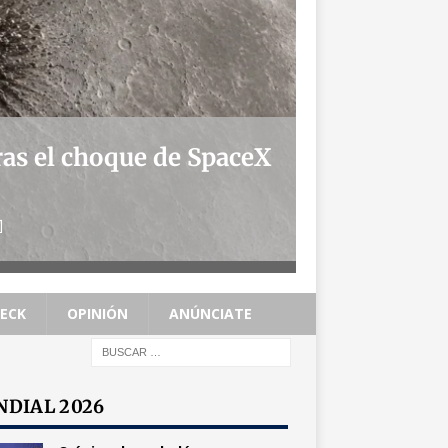
ras el choque de SpaceX
F
]
HECK
OPINIÓN
ANÚNCIATE
DIAL 2026