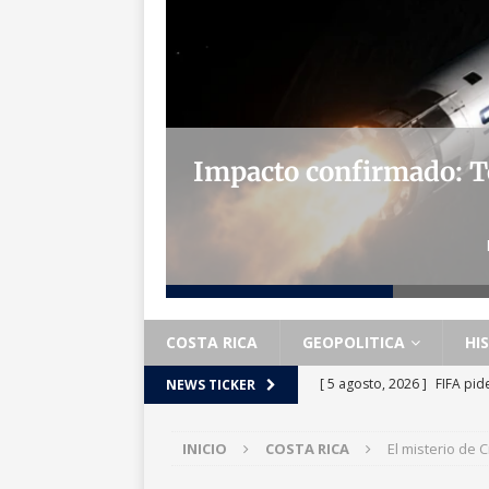
fiende
Impacto confirmado: Te
COSTA RICA
GEOPOLITICA
HI
[ 5 agosto, 2026 ]
FIFA pid
NEWS TICKER
MUNDIAL 2026
INICIO
COSTA RICA
El misterio de C
[ 5 agosto, 2026 ]
Precios 