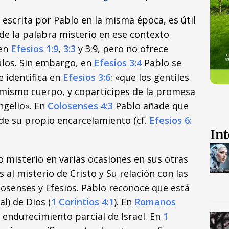
 escrita por Pablo en la misma época, es útil
de la palabra misterio en ese contexto
 en
Efesios 1:9
,
3:3
y 3:9, pero no ofrece
ulos. Sin embargo, en
Efesios 3:4
Pablo se
e identifica en
Efesios 3:6
: «que los gentiles
mismo cuerpo, y copartícipes de la promesa
ngelio». En
Colosenses 4:3
Pablo añade que
a de su propio encarcelamiento (cf.
Efesios 6:
Int
 misterio en varias ocasiones en sus otras
s al misterio de Cristo y Su relación con las
osenses y Efesios. Pablo reconoce que está
l) de Dios (
1 Corintios 4:1
). En
Romanos
 endurecimiento parcial de Israel. En
1