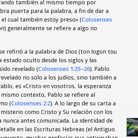
orando también al mismo tiempo por
bra puerta para la palabra, a fin de dar a
 el cual también estoy preso» (
Colosenses
on) generalmente se refiere a algo no
e refirió a la palabra de Dios (ton logon tou
 estado oculto desde los siglos y las
sido revelado (
Colosenses 1:25–26
). Pablo
revelado no solo a los judíos, sino también a
Pablo, es «Cristo en vosotros, la esperanza
el mismo contexto, Pablo se refiere al
mo (
Colosenses 2:2
). A lo largo de su carta a
l misterio como Cristo y Su relación con los
a nunca antes comunicada. La identidad de
etalle en las Escrituras Hebreas (el Antiguo
supuesto, muchas profecías que anticipaban