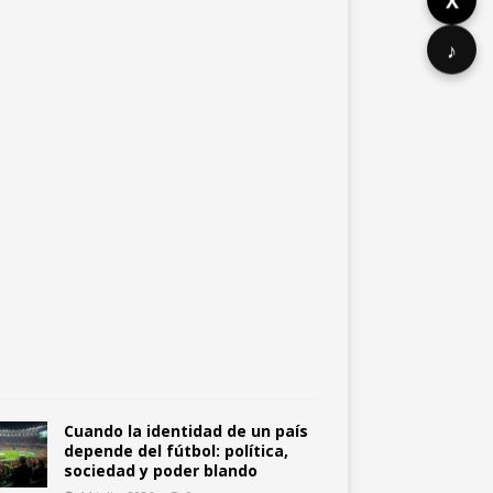
X
o
c
i
♪
a
l
1
4
j
u
l
i
o
,
2
0
2
6
0
Cuando la identidad de un país
depende del fútbol: política,
sociedad y poder blando