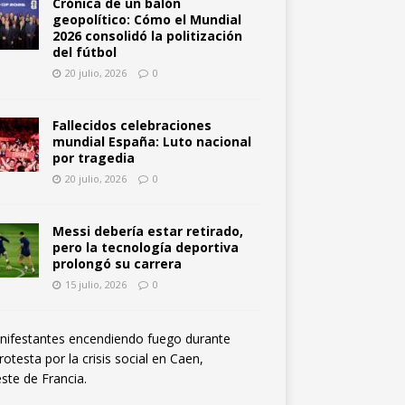
Crónica de un balón
geopolítico: Cómo el Mundial
2026 consolidó la politización
del fútbol
20 julio, 2026
0
Fallecidos celebraciones
mundial España: Luto nacional
por tragedia
20 julio, 2026
0
Messi debería estar retirado,
pero la tecnología deportiva
prolongó su carrera
15 julio, 2026
0
F
r
a
n
c