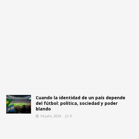
1
4
j
u
l
i
o
,
2
0
2
6
0
Cuando la identidad de un país depende
del fútbol: política, sociedad y poder
blando
14 julio, 2026
0