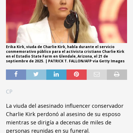
Erika Kirk, viuda de Charlie Kirk, habla durante el servicio
conmemorativo público para el activista cristiano Charlie Kirk
en el Estadio State Farm en Glendale, Arizona, el 21 de
septiembre de 2025. | PATRICK T. FALLON/AFP via Getty Images
CP
La viuda del asesinado influencer conservador
Charlie Kirk perdonó al asesino de su esposo
mientras se dirigía a decenas de miles de
personas reunidas en su funeral.