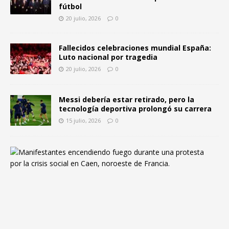
fútbol
20 julio, 2026
0
Fallecidos celebraciones mundial España:
Luto nacional por tragedia
20 julio, 2026
0
Messi debería estar retirado, pero la
tecnología deportiva prolongó su carrera
15 julio, 2026
0
F
r
a
n
c
i
a
y
l