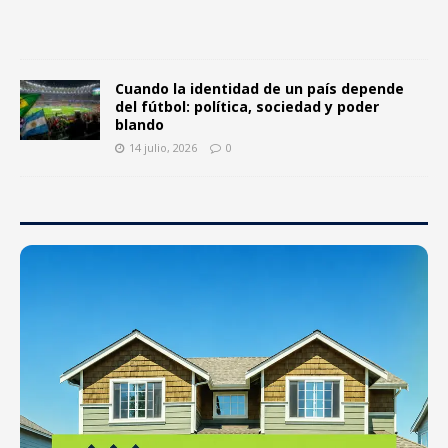
0
Cuando la identidad de un país depende
del fútbol: política, sociedad y poder
blando
14 julio, 2026
0