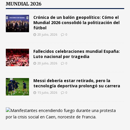
MUNDIAL 2026
Crónica de un balón geopolítico: Cómo el
Mundial 2026 consolidó la politización del
fútbol
20 julio, 2026
0
Fallecidos celebraciones mundial España:
Luto nacional por tragedia
20 julio, 2026
0
Messi debería estar retirado, pero la
tecnología deportiva prolongó su carrera
15 julio, 2026
0
F
r
a
n