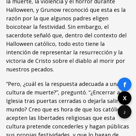
la muerte, la violencia y el horror durante
Halloween, y Grunow reconoció que esta es la
razón por la que algunos padres eligen
boicotear la festividad. Sin embargo, el
sacerdote señaló que, dentro del contexto del
Halloween católico, todo esto tiene la
intención de representar la resurrección y la
victoria de Cristo sobre el diablo al morir por
nuestros pecados.
f
“Pero, ¿cuál es la respuesta adecuada a una
cultura de muerte?”, preguntó. “¿Encerrar a la
X
Iglesia tras puertas cerradas o dejarla salir al
mundo? Creo que es hora de que los católicos
♪
acepten las libertades religiosas que esta
cultura pretende concederles y hagan públicas
sus propias festividades, y que lo hagan de