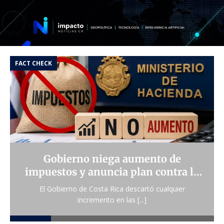
COSTA RICA
Abelardo De La Espriella asume la
 la
presidencia de Colombia: Inicia la
era de la ‘Patria Milagro’
Este 7 de agosto, Abelardo De La Espriella toma
posesión
[...]