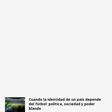
o
c
i
a
l
1
4
j
u
l
i
o
,
2
0
2
6
0
Cuando la identidad de un país depende
del fútbol: política, sociedad y poder
blando