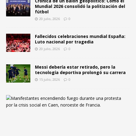
Crónica de un balón geopolítico: Cómo el
Mundial 2026 consolidó la politización del
fútbol
20 julio, 2026
0
Fallecidos celebraciones mundial España:
Luto nacional por tragedia
20 julio, 2026
0
Messi debería estar retirado, pero la
tecnología deportiva prolongó su carrera
15 julio, 2026
0
F
r
a
n
c
i
a
y