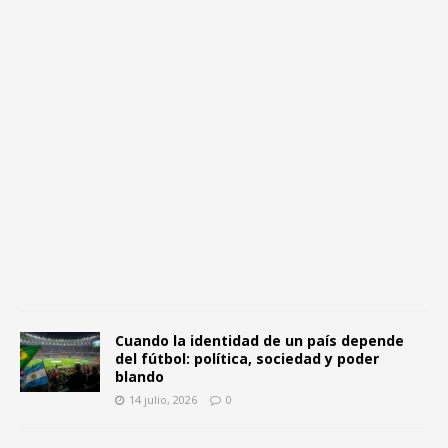
a
l
1
4
j
u
l
i
o
,
2
0
2
6
0
Cuando la identidad de un país depende
del fútbol: política, sociedad y poder
blando
14 julio, 2026
0