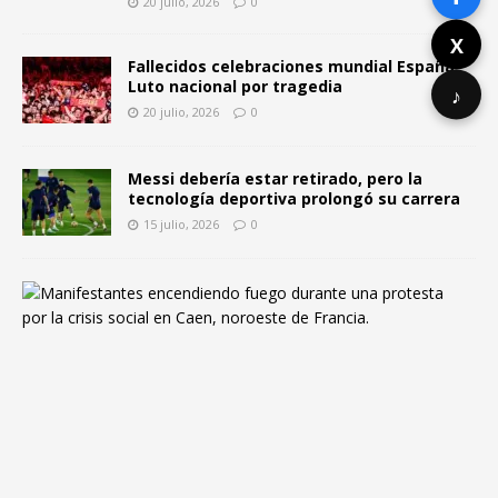
20 julio, 2026
0
X
Fallecidos celebraciones mundial España:
Luto nacional por tragedia
♪
20 julio, 2026
0
Messi debería estar retirado, pero la
tecnología deportiva prolongó su carrera
15 julio, 2026
0
F
r
a
n
c
i
a
y
l
a
c