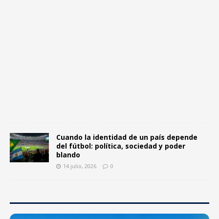
1
4
j
u
l
i
o
,
2
0
2
6
0
Cuando la identidad de un país depende
del fútbol: política, sociedad y poder
blando
14 julio, 2026
0