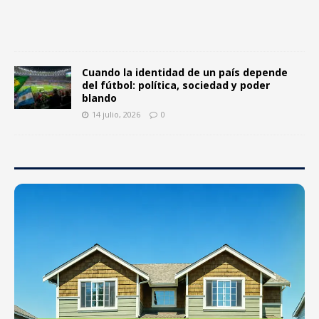
6
0
Cuando la identidad de un país depende
del fútbol: política, sociedad y poder
blando
14 julio, 2026
0